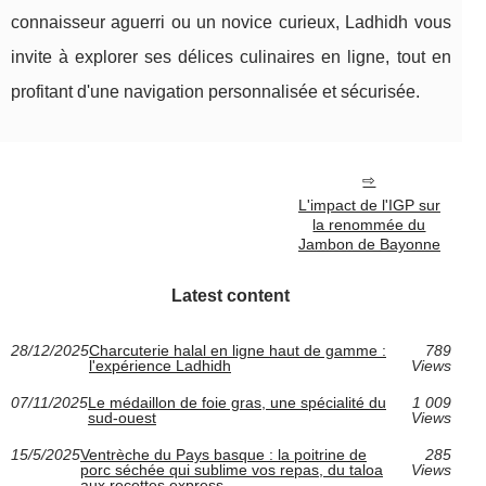
connaisseur aguerri ou un novice curieux, Ladhidh vous
invite à explorer ses délices culinaires en ligne, tout en
profitant d'une navigation personnalisée et sécurisée.
L'impact de l'IGP sur
la renommée du
Jambon de Bayonne
Latest content
28/12/2025
Charcuterie halal en ligne haut de gamme :
789
l'expérience Ladhidh
Views
07/11/2025
Le médaillon de foie gras, une spécialité du
1 009
sud-ouest
Views
15/5/2025
Ventrèche du Pays basque : la poitrine de
285
porc séchée qui sublime vos repas, du taloa
Views
aux recettes express