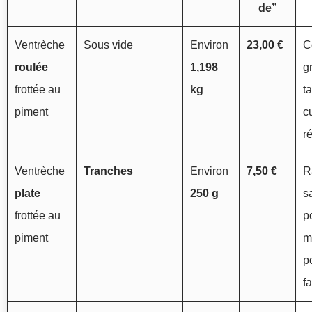
de”
Ventrèche
Sous vide
Environ
23,00 €
C
roulée
1,198
g
frottée au
kg
t
piment
c
r
Ventrèche
Tranches
Environ
7,50 €
R
plate
250 g
s
frottée au
p
piment
m
p
fa