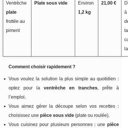
Ventrèche
Plate sous vide
Environ
21,00 €
D
plate
1,2 kg
à 
frottée au
d
piment
ta
c
la
Comment choisir rapidement ?
Vous voulez la solution la plus simple au quotidien :
optez pour la
ventrèche en tranches
, prête à
l’emploi.
Vous aimez gérer la découpe selon vos recettes :
choisissez une
pièce sous vide
(plate ou roulée).
Vous cuisinez pour plusieurs personnes : une
pièce