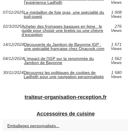
l'expérience Ladhidh
Views
07/11/2025
Le médaillon de foie gras, une spécialité du
1 008
sud-ouest
Views
02/3/2025
Acheter des fromages basques en ligne : le
276
guide pour choisir une brebis ou une chèvre
Views
d’exception
14/12/2024
Découverte du Jambon de Bayonne IGP :
1 571
une spécialité française chez Onacook.com
Views
04/12/2024
L'impact de l'IGP sur la renommée du
1 562
Jambon de Bayonne
Views
30/11/2024
Découvrez les politiques de cookies de
1 580
Ladhidh pour une navigation personnalisée
Views
traiteur-organisation-reception.fr
Accessoires de cuisine
Emballages personnalisés...