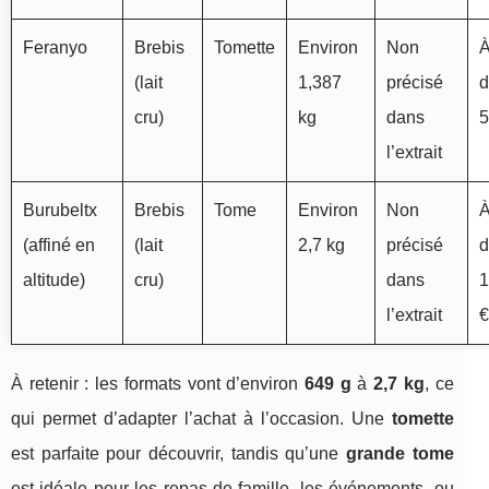
Feranyo
Brebis
Tomette
Environ
Non
À
(lait
1,387
précisé
d
cru)
kg
dans
5
l’extrait
Burubeltx
Brebis
Tome
Environ
Non
À
(affiné en
(lait
2,7 kg
précisé
d
altitude)
cru)
dans
1
l’extrait
€
À retenir : les formats vont d’environ
649 g
à
2,7 kg
, ce
qui permet d’adapter l’achat à l’occasion. Une
tomette
est parfaite pour découvrir, tandis qu’une
grande tome
est idéale pour les repas de famille, les événements, ou