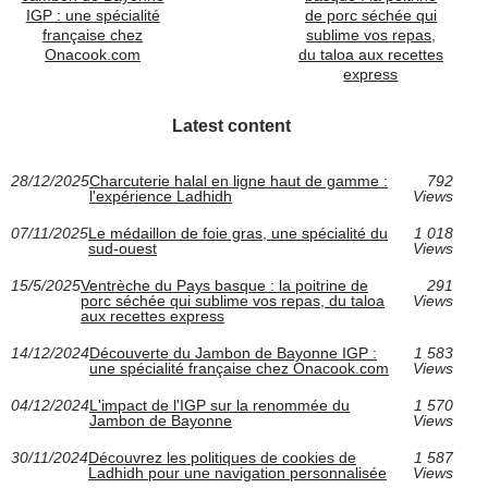
IGP : une spécialité
de porc séchée qui
française chez
sublime vos repas,
Onacook.com
du taloa aux recettes
express
Latest content
28/12/2025
Charcuterie halal en ligne haut de gamme :
792
l'expérience Ladhidh
Views
07/11/2025
Le médaillon de foie gras, une spécialité du
1 018
sud-ouest
Views
15/5/2025
Ventrèche du Pays basque : la poitrine de
291
porc séchée qui sublime vos repas, du taloa
Views
aux recettes express
14/12/2024
Découverte du Jambon de Bayonne IGP :
1 583
une spécialité française chez Onacook.com
Views
04/12/2024
L'impact de l'IGP sur la renommée du
1 570
Jambon de Bayonne
Views
30/11/2024
Découvrez les politiques de cookies de
1 587
Ladhidh pour une navigation personnalisée
Views