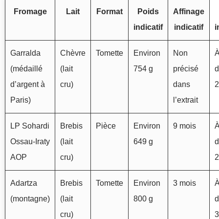
Fromage
Lait
Format
Poids
Affinage
indicatif
indicatif
i
Garralda
Chèvre
Tomette
Environ
Non
À
(médaillé
(lait
754 g
précisé
d
d’argent à
cru)
dans
2
Paris)
l’extrait
LP Sohardi
Brebis
Pièce
Environ
9 mois
À
Ossau-Iraty
(lait
649 g
d
AOP
cru)
2
Adartza
Brebis
Tomette
Environ
3 mois
À
(montagne)
(lait
800 g
d
cru)
3