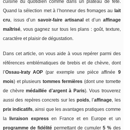
cuisine du quotidien comme dans un plateau de fête.
Quand la sélection met à l’honneur des fromages au
lait
cru
, issus d’un
savoir-faire artisanal
et d’un
affinage
maîtrisé
, vous gagnez sur tous les plans : goût, texture,
caractère et plaisir de dégustation.
Dans cet article, on vous aide à vous repérer parmi des
références emblématiques de brebis et de chèvre, dont
l’
Ossau-Iraty AOP
(par exemple une pièce affinée
9
mois
) et plusieurs
tommes fermières
(dont une tomette
de chèvre
médaillée d’argent à Paris
). Vous trouverez
aussi des repères concrets sur les
poids
, l’
affinage
, les
prix indicatifs
, ainsi que les avantages pratiques comme
la
livraison express
en France et en Europe et un
programme de fidélité
permettant de cumuler
5 %
des