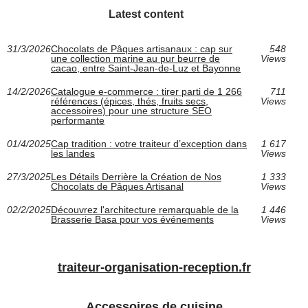
Latest content
31/3/2026
Chocolats de Pâques artisanaux : cap sur
548
une collection marine au pur beurre de
Views
cacao, entre Saint‑Jean‑de‑Luz et Bayonne
14/2/2026
Catalogue e‑commerce : tirer parti de 1 266
711
références (épices, thés, fruits secs,
Views
accessoires) pour une structure SEO
performante
01/4/2025
Cap tradition : votre traiteur d’exception dans
1 617
les landes
Views
27/3/2025
Les Détails Derrière la Création de Nos
1 333
Chocolats de Pâques Artisanal
Views
02/2/2025
Découvrez l'architecture remarquable de la
1 446
Brasserie Basa pour vos événements
Views
traiteur-organisation-reception.fr
Accessoires de cuisine